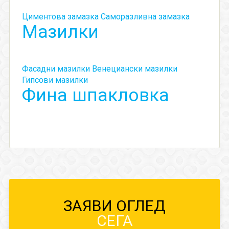
Циментова замазка
Саморазливна замазка
Мазилки
Фасадни мазилки
Венециански мазилки
Гипсови мазилки
Фина шпакловка
ЗАЯВИ ОГЛЕД
СЕГА