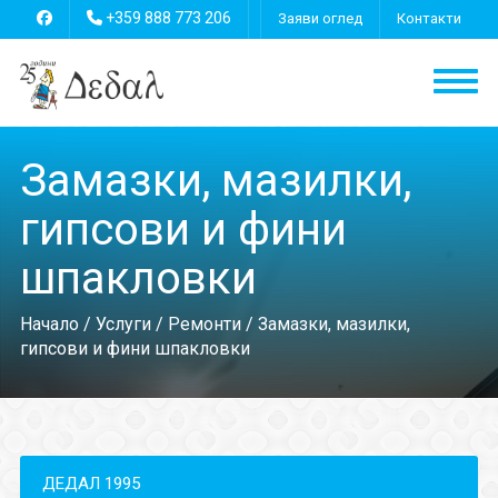
+359 888 773 206
Заяви оглед
Контакти
Замазки, мазилки,
гипсови и фини
шпакловки
Начало
/
Услуги
/
Ремонти
/ Замазки, мазилки,
гипсови и фини шпакловки
ДЕДАЛ 1995