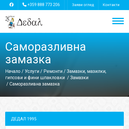
+359 888 773 206
Заяви оглед
Контакти
Саморазливна
замазка
Начало
/
Услуги
/
Ремонти
/
Замазки, мазилки,
гипсови и фини шпакловки
/
Замазки
/ Саморазливна замазка
ДЕДАЛ 1995