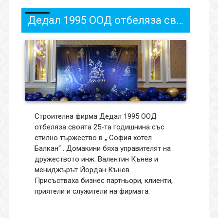
Дедал 1995 ООД отбеляза своята 25-та годишнина
Строителна фирма Дедал 1995 ООД
отбеляза своята 25-та годишнина със
стилно тържество в „ София хотел
Балкан“ . Домакини бяха управителят на
дружеството инж. Валентин Кънев и
мениджърът Йордан Кънев.
Присъстваха бизнес партньори, клиенти,
приятели и служители на фирмата.