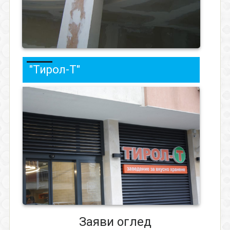
"Тирол-Т"
Заяви оглед