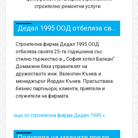
строително ремонтни услуги.
Дедал 1995 ООД отбеляза своята 25-та годишнина
Строителна фирма Дедал 1995 ООД
отбеляза своята 25-та годишнина със
стилно тържество в „ София хотел Балкан“ .
Домакини бяха управителят на
дружеството инж. Валентин Кънев и
мениджърът Йордан Кънев. Присъстваха
бизнес партньори, клиенти, приятели и
служители на фирмата.
още от строителна фирма Дедал 1995 »
Подкрепа на малките предприятия