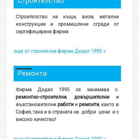
Строителство
Строителство на къщи, вили, метални
конструкции и промишлени сгради от
сертифицирана фирма.
още от строителна фирма Дедал 1995 »
Ремонти
Фирма Дедал 1995 се занимава с
ремонтно-строителни
,
довършителни
и
възстановителни
работи
и
ремонти
, както в
София, така и в страната на добри цени и с
високо качество!
още от строителна фирма Дедал 1995 »