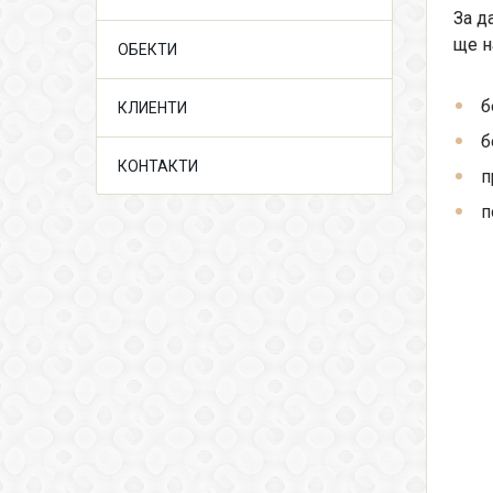
За д
ще н
ОБЕКТИ
б
КЛИЕНТИ
б
КОНТАКТИ
п
п