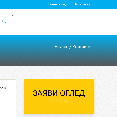
Заяви оглед
Контакти
Начало
/ Контакти
вате
ЗАЯВИ ОГЛЕД
СЕГА