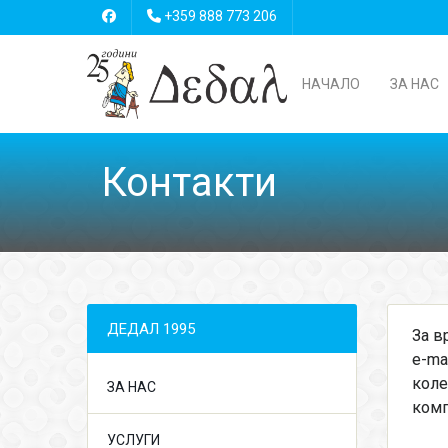
+359 888 773 206
НАЧАЛО
ЗА НАС
Контакти
ДЕДАЛ 1995
За в
e-ma
коле
ЗА НАС
комп
УСЛУГИ