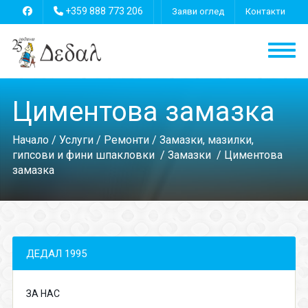
+359 888 773 206
Заяви оглед
Контакти
Циментова замазка
Начало
/
Услуги
/
Ремонти
/
Замазки, мазилки,
гипсови и фини шпакловки
/
Замазки
/ Циментова
замазка
ДЕДАЛ 1995
ЗА НАС