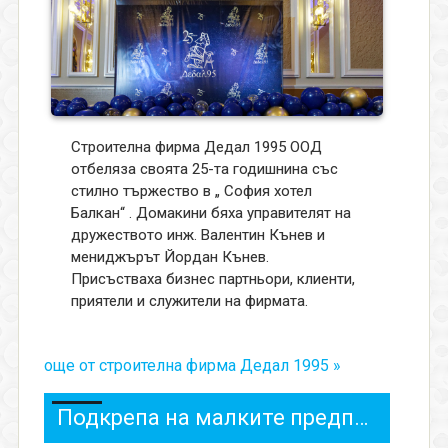
Строителна фирма Дедал 1995 ООД
отбеляза своята 25-та годишнина със
стилно тържество в „ София хотел
Балкан“ . Домакини бяха управителят на
дружеството инж. Валентин Кънев и
мениджърът Йордан Кънев.
Присъстваха бизнес партньори, клиенти,
приятели и служители на фирмата.
още от строителна фирма Дедал 1995 »
Подкрепа на малките предприятия