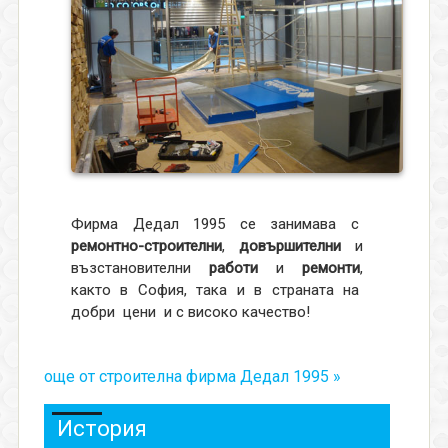
Фирма Дедал 1995 се занимава с
ремонтно-строителни
,
довършителни
и
възстановителни
работи
и
ремонти
,
както в София, така и в страната на
добри цени и с високо качество!
още от строителна фирма Дедал 1995 »
История