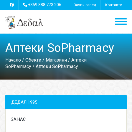
+359 888 773 206
Заяви оглед
Контакти
Аптеки SoPharmacy
Начало
/
Обекти
/
Магазини
/
Аптеки
SoPharmacy
/ Аптеки SoPharmacy
ДЕДАЛ 1995
ЗА НАС