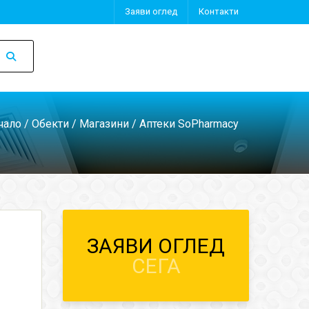
Заяви оглед
Контакти
чало
/
Обекти
/
Магазини
/ Аптеки SoPharmacy
ЗАЯВИ ОГЛЕД
СЕГА