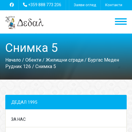
+359 888 773 206
Заяви оглед
Контакти
Снимка 5
Начало
/
Обекти
/
Жилищни сгради
/
Бургас Меден
Рудник 126
/ Снимка 5
ДЕДАЛ 1995
ЗА НАС