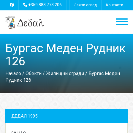
+359 888 773 206
Заяви оглед
Контакти
Бургас Меден Рудник
126
Начало
/
Обекти
/
Жилищни сгради
/ Бургас Меден
Рудник 126
ДЕДАЛ 1995