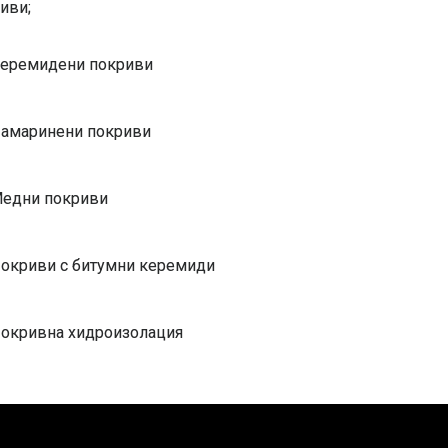
иви;
еремидени покриви
амаринени покриви
едни покриви
окриви с битумни керемиди
окривна хидроизолация