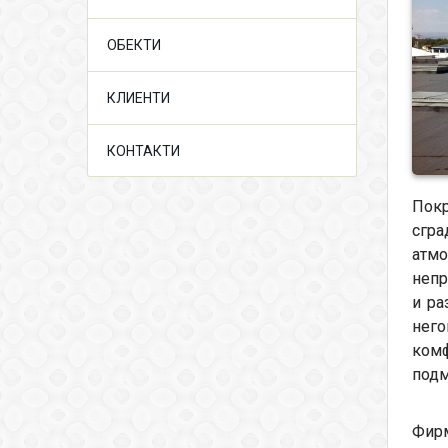
ОБЕКТИ
КЛИЕНТИ
КОНТАКТИ
Покр
сгра
атмо
неп
и ра
него
комф
подм
Фирм