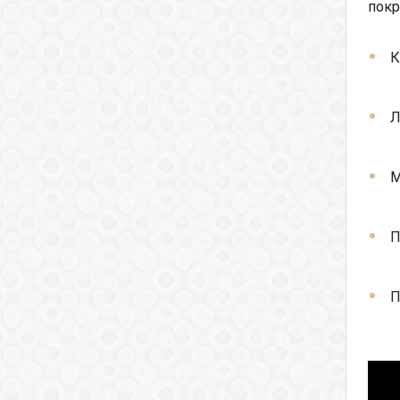
покр
К
Л
М
П
П