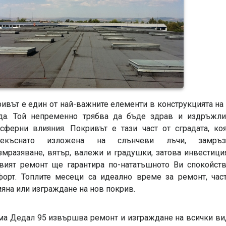
ивът е един от най-важните елементи в конструкцията на
да. Той непременно трябва да бъде здрав и издръжл
сферни влияния. Покривът е тази част от сградата, ко
рекъснато изложена на слънчеви лъчи, замръз
змразяване, вятър, валежи и градушки, затова инвестици
вият ремонт ще гарантира по-нататъшното Ви спокойст
орт. Топлите месеци са идеално време за ремонт, час
яна или изграждане на нов покрив.
а Дедал 95 извършва ремонт и изграждане на всички в