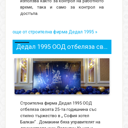
използва както за контрол на работното
време, така и само за контрол на
достъпа.
още от строителна фирма Дедал 1995 »
Дедал 1995 ООД отбеляза своята 25-та годишнина
Строителна фирма Дедал 1995 ООД
отбеляза своята 25-та годишнина със
стилно тържество в „ София хотел
Балкан“ . Домакини бяха управителят на