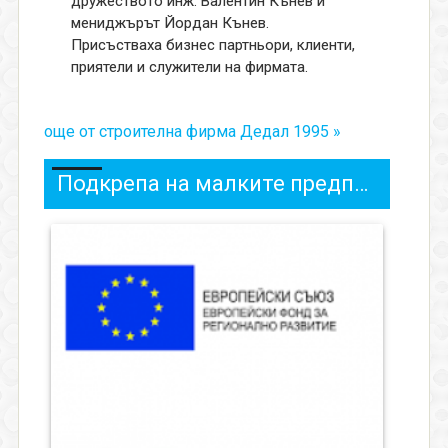
дружеството инж. Валентин Кънев и
мениджърът Йордан Кънев.
Присъстваха бизнес партньори, клиенти,
приятели и служители на фирмата.
още от строителна фирма Дедал 1995 »
Подкрепа на малките предприятия