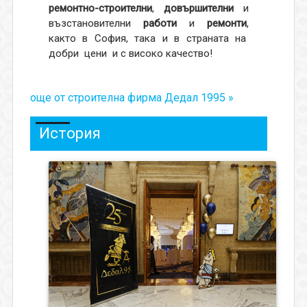
ремонтно-строителни
,
довършителни
и
възстановителни
работи
и
ремонти
,
както в София, така и в страната на
добри цени и с високо качество!
още от строителна фирма Дедал 1995 »
История