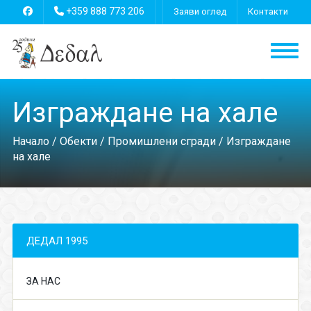
+359 888 773 206
Заяви оглед
Контакти
Изграждане на хале
Начало
/
Обекти
/
Промишлени сгради
/ Изграждане
на хале
ДЕДАЛ 1995
ЗА НАС