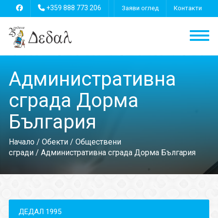
+359 888 773 206
Заяви оглед
Контакти
Административна
сграда Дорма
България
Начало
/
Обекти
/
Обществени
сгради
/ Административна сграда Дорма България
ДЕДАЛ 1995