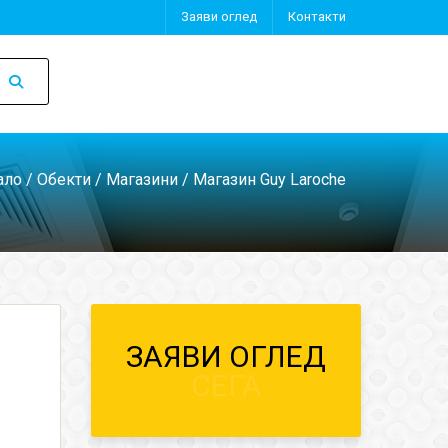
Заяви оглед
Контакти
ало
/
Обекти
/
Магазини
/ Магазин Guy Laroche
ЗАЯВИ ОГЛЕД
СЕГА