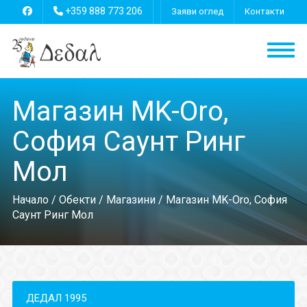
+359 888 773 206
Заяви оглед
Контакти
Магазин MK-Oro,
София Саунт Ринг
Мол
Начало
/
Обекти
/
Магазини
/ Магазин MK-Oro, София
Саунт Ринг Мол
ДЕДАЛ 1995