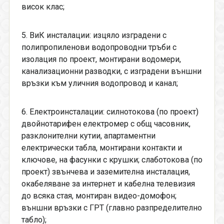
висок клас;
5. ВиК инсталации: изцяло изградени с
полипропиленови водопроводни тръби с
изолация по проект, монтирани водомери,
канализационни разводки, с изградени външни
връзки към уличния водопровод и канал;
6. Електроинсталации: силнотокова (по проект)
двойнотарифен електромер с общ часовник,
разклонителни кутии, апартаментни
електрически табла, монтирани контакти и
ключове, на фасунки с крушки; слаботокова (по
проект) звънчева и заземителна инсталация,
окабеляване за интернет и кабелна телевизия
до всяка стая, монтиран видео-домофон;
външни връзки с ГРТ (главно разпределително
табло);