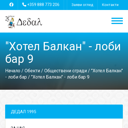
+359 888 773 206
Заяви оглед
Контакти
"Хотел Балкан" - лоби
бар 9
Начало
/
Обекти
/
Обществени сгради
/
"Хотел Балкан"
- лоби бар
/ "Хотел Балкан" - лоби бар 9
ДЕДАЛ 1995