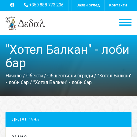
+359 888 773 206
Заяви оглед
Контакти
"Хотел Балкан" - лоби
бар
Начало
/
Обекти
/
Обществени сгради
/
"Хотел Балкан"
- лоби бар
/ "Хотел Балкан" - лоби бар
ДЕДАЛ 1995