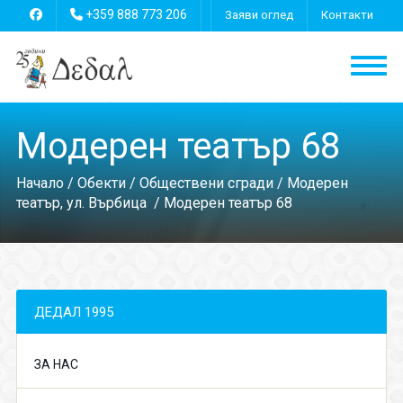
+359 888 773 206
Заяви оглед
Контакти
Модерен театър 68
Начало
/
Обекти
/
Обществени сгради
/
Модерен
театър, ул. Върбица
/ Модерен театър 68
ДЕДАЛ 1995
ЗА НАС