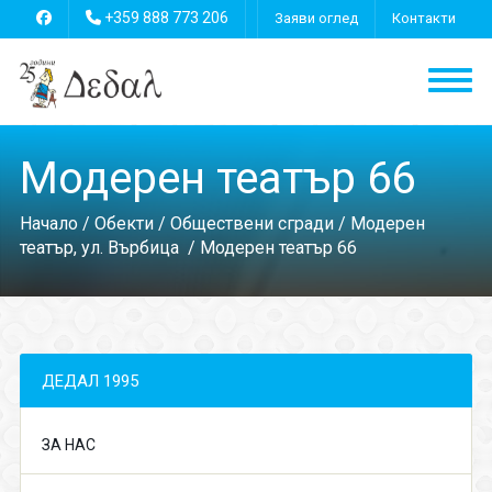
+359 888 773 206
Заяви оглед
Контакти
Модерен театър 66
Начало
/
Обекти
/
Обществени сгради
/
Модерен
театър, ул. Върбица
/ Модерен театър 66
ДЕДАЛ 1995
ЗА НАС