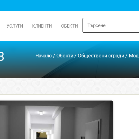
УСЛУГИ
КЛИЕНТИ
ОБЕКТИ
8
Начало
/
Обекти
/
Обществени сгради
/
Моде