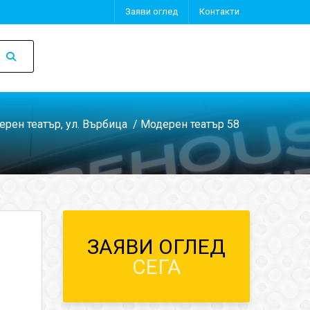
Заяви оглед
Контакти
рен театър, ул. Върбица
/ Модерен театър 58
ЗАЯВИ ОГЛЕД
СЕГА