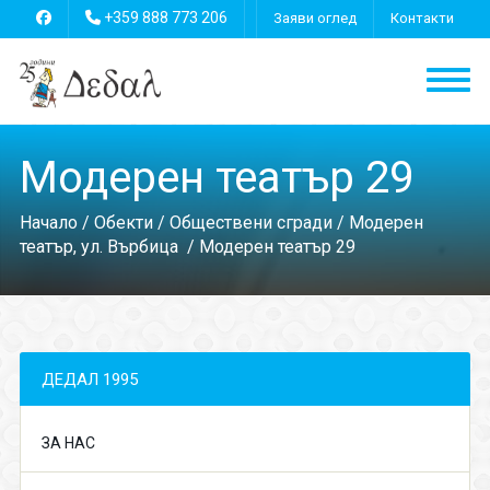
+359 888 773 206
Заяви оглед
Контакти
Модерен театър 29
Начало
/
Обекти
/
Обществени сгради
/
Модерен
театър, ул. Върбица
/ Модерен театър 29
ДЕДАЛ 1995
ЗА НАС