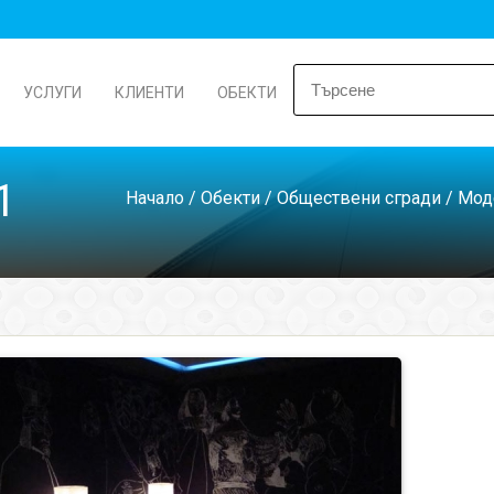
УСЛУГИ
КЛИЕНТИ
ОБЕКТИ
1
Начало
/
Обекти
/
Обществени сгради
/
Моде