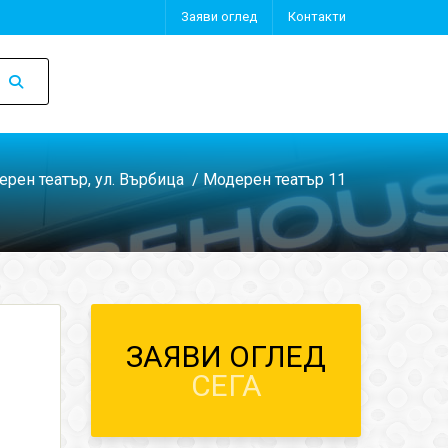
Заяви оглед
Контакти
рен театър, ул. Върбица
/ Модерен театър 11
ЗАЯВИ ОГЛЕД
СЕГА