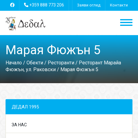
+359 888 773 206
Заяви оглед
Контакти
Марая Фюжън 5
Начало
/
Обекти
/
Ресторанти
/
Ресторант Марайа
Фюжън, ул. Раковски
/ Марая Фюжън 5
ДЕДАЛ 1995
ЗА НАС