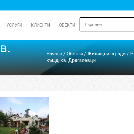
УСЛУГИ
КЛИЕНТИ
ОБЕКТИ
в.
Начало
/
Обекти
/
Жилищни сгради
/
Р
къща, кв. Драгалевци