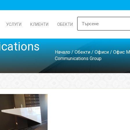
УСЛУГИ
КЛИЕНТИ
ОБЕКТИ
cations
Начало
/
Обекти
/
Офиси
/
Офис M3
Communications Group