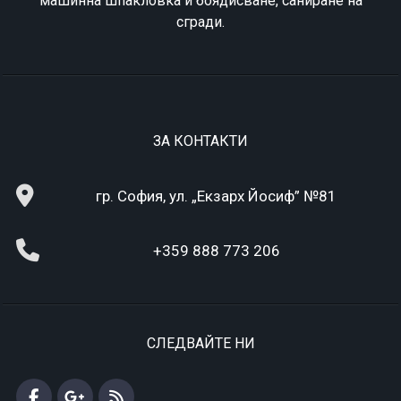
машинна шпакловка и боядисване, саниране на
сгради.
ЗА КОНТАКТИ
гр. София, ул. „Екзарх Йосиф” №81
+359 888 773 206
СЛЕДВАЙТЕ НИ