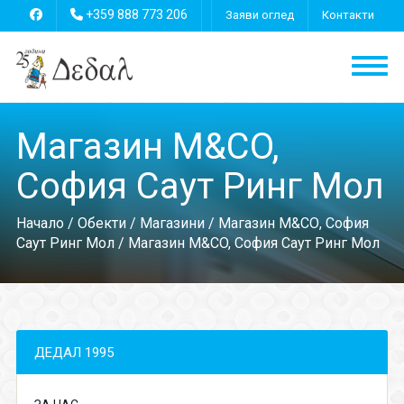
+359 888 773 206
Заяви оглед
Контакти
Магазин M&CO,
София Саут Ринг Мол
Начало
/
Обекти
/
Магазини
/
Магазин M&CО, София
Саут Ринг Мол
/ Магазин M&CO, София Саут Ринг Мол
ДЕДАЛ 1995