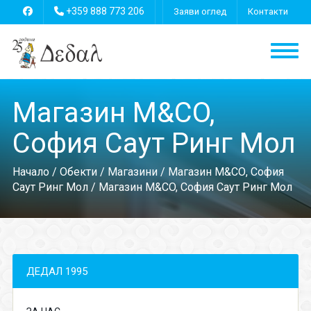
+359 888 773 206
Заяви оглед
Контакти
Магазин M&CO,
София Саут Ринг Мол
Начало
/
Обекти
/
Магазини
/
Магазин M&CО, София
Саут Ринг Мол
/ Магазин M&CO, София Саут Ринг Мол
ДЕДАЛ 1995