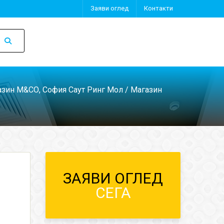
Заяви оглед
Контакти
зин M&CО, София Саут Ринг Мол
/ Магазин
ЗАЯВИ ОГЛЕД
СЕГА