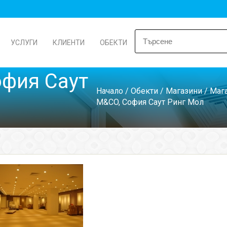
УСЛУГИ
КЛИЕНТИ
ОБЕКТИ
офия Саут
Начало
/
Обекти
/
Магазини
/
Мага
M&CO, София Саут Ринг Мол