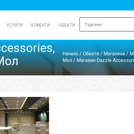
УСЛУГИ
КЛИЕНТИ
ОБЕКТИ
cessories,
Начало
/
Обекти
/
Магазини
/
M
Мол
Мол
/ Mагазин Dazzle Accessor