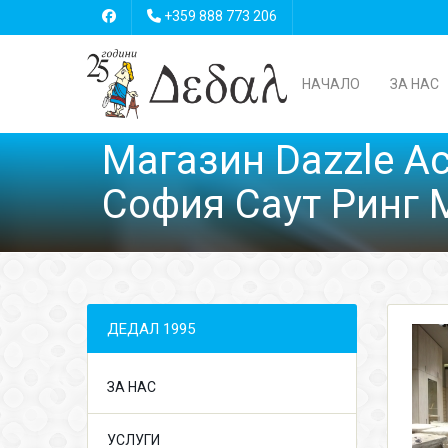
+359 888 773 206
НАЧАЛО
ЗА НАС
Mагазин Dazzle Ac
София Саут Ринг 
ДЕДАЛ 1995
ЗА НАС
УСЛУГИ