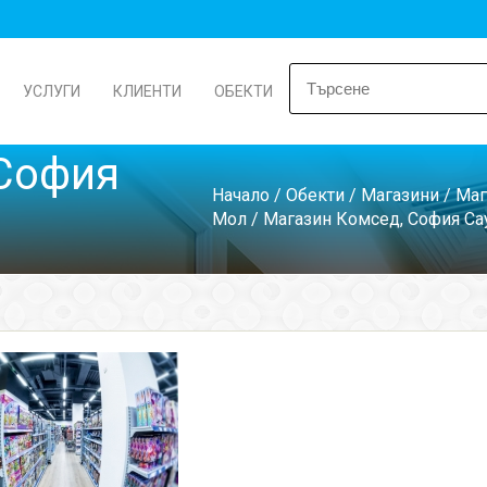
УСЛУГИ
КЛИЕНТИ
ОБЕКТИ
 София
Начало
/
Обекти
/
Магазини
/
Маг
Мол
/ Магазин Комсед, София Са