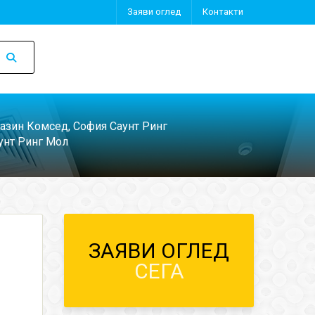
Заяви оглед
Контакти
азин Комсед, София Саунт Ринг
унт Ринг Мол
ЗАЯВИ ОГЛЕД
СЕГА