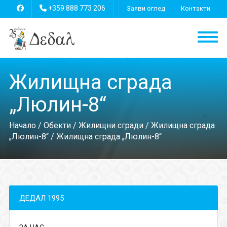
+359 888 773 206
Заяви оглед
Контакти
Жилищна сграда
„Люлин-8“
Начало
/
Обекти
/
Жилищни сгради
/
Жилищна сграда
„Люлин-8“
/ Жилищна сграда „Люлин-8“
ДЕДАЛ 1995