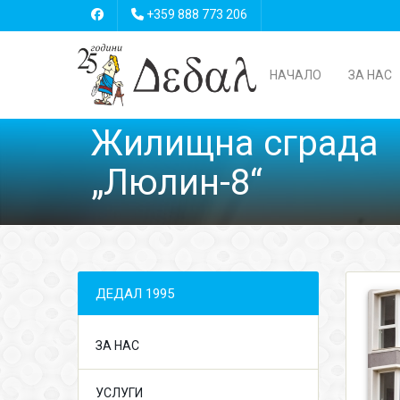
+359 888 773 206
НАЧАЛО
ЗА НАС
Жилищна сграда
„Люлин-8“
ДЕДАЛ 1995
ЗА НАС
УСЛУГИ