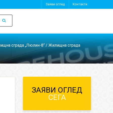
Заяви оглед
Контакти
ищна сграда „Люлин-8“
/ Жилищна сграда
ЗАЯВИ ОГЛЕД
СЕГА