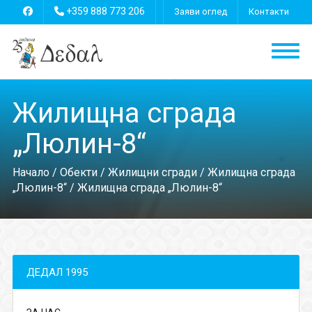
+359 888 773 206
Заяви оглед
Контакти
Жилищна сграда
„Люлин-8“
Начало
/
Обекти
/
Жилищни сгради
/
Жилищна сграда
„Люлин-8“
/ Жилищна сграда „Люлин-8“
ДЕДАЛ 1995