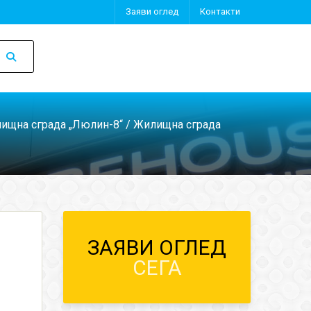
Заяви оглед
Контакти
ищна сграда „Люлин-8“
/ Жилищна сграда
ЗАЯВИ ОГЛЕД
СЕГА