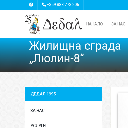
+359 888 773 206
НАЧАЛО
ЗА НАС
Жилищна сграда
„Люлин-8“
ДЕДАЛ 1995
ЗА НАС
УСЛУГИ