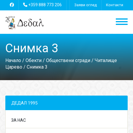
+359 888 773 206
Заяви оглед
Контакти
Снимка 3
Начало
/
Обекти
/
Обществени сгради
/
Читалище
Царево
/ Снимка 3
ДЕДАЛ 1995
ЗА НАС