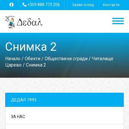
+359 888 773 206
Заяви оглед
Контакти
Снимка 2
Начало
/
Обекти
/
Обществени сгради
/
Читалище
Царево
/ Снимка 2
ДЕДАЛ 1995
ЗА НАС