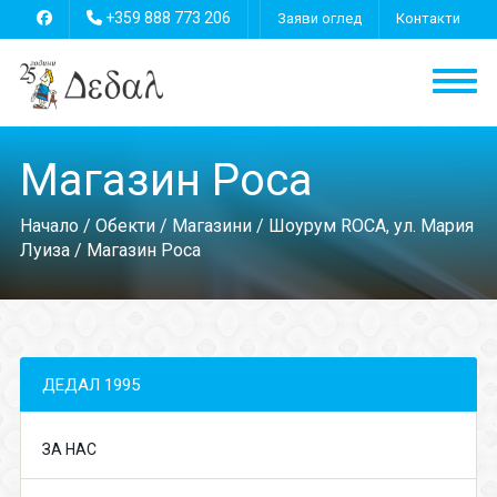
+359 888 773 206
Заяви оглед
Контакти
Магазин Роса
Начало
/
Обекти
/
Магазини
/
Шоурум ROCA, ул. Мария
Луиза
/ Магазин Роса
ДЕДАЛ 1995
ЗА НАС