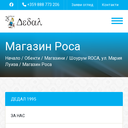
+359 888 773 206
Заяви оглед
Контакти
Магазин Роса
Начало
/
Обекти
/
Магазини
/
Шоурум ROCA, ул. Мария
Луиза
/ Магазин Роса
ДЕДАЛ 1995
ЗА НАС